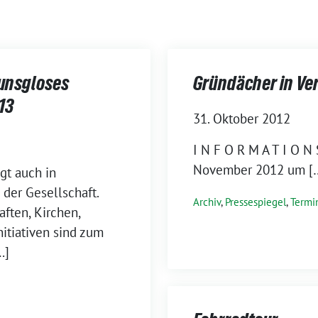
unsgloses
Gründächer in Ve
13
31. Oktober 2012
I N F O R M A T I O N 
November 2012 um [
t auch in
der Gesellschaft.
Archiv
,
Pressespiegel
,
Termi
ften, Kirchen,
nitiativen sind zum
…]