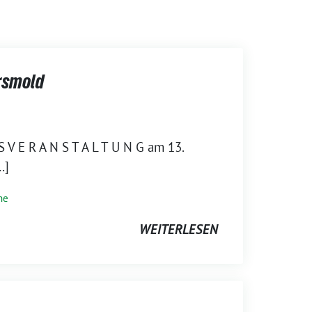
rsmold
S V E R A N S T A L T U N G am 13.
…]
ne
WEITERLESEN