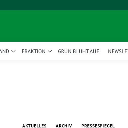
AND
FRAKTION
GRÜN BLÜHT AUF!
NEWSLE
Zeige
Zeige
Untermenü
Untermenü
AKTUELLES
ARCHIV
PRESSESPIEGEL