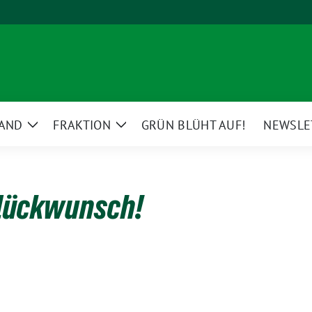
AND
FRAKTION
GRÜN BLÜHT AUF!
NEWSLE
Zeige
Zeige
Untermenü
Untermenü
Glückwunsch!