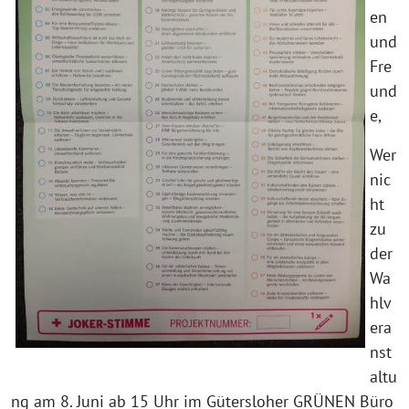
en
und
Fre
und
e,
Wer
nic
ht
zu
der
Wa
hlv
era
nst
altu
ng am 8. Juni ab 15 Uhr im Gütersloher GRÜNEN Büro