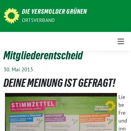
Weiter
DIE VERSMOLDER GRÜNEN
zum
Inhalt
ORTSVERBAND
Mitgliederentscheid
30. Mai 2013
DEINE MEINUNG IST GEFRAGT!
Lie
be
Fre
und
inn